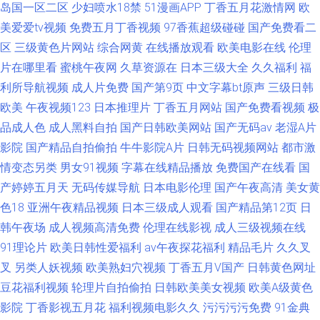
岛国一区二区
少妇喷水18禁
51漫画APP
丁香五月花激情网
欧
美爱爱tv视频
免费五月丁香视频
97香蕉超级碰碰
国产免费看二
区
三级黄色片网站
综合网黄
在线播放观看
欧美电影在线
伦理
片在哪里看
蜜桃午夜网
久草资源在
日本三级大全
久久福利
福
利所导航视频
成人片免费
国产第9页
中文字幕bt原声
三级日韩
欧美
午夜视频123
日本推理片
丁香五月网站
国产免费看视频
极
品成人色
成人黑料自拍
国产日韩欧美网站
国产无码av
老湿A片
影院
国产精品自拍偷拍
牛牛影院A片
日韩无码视频网站
都市激
情变态另类
男女91视频
字幕在线精品播放
免费国产在线看
国
产婷婷五月天
无码传媒导航
日本电影伦理
国产午夜高清
美女黄
色18
亚洲午夜精品视频
日本三级成人观看
国产精品第12页
日
韩午夜场
成人视频高清免费
伦理在线影视
成人三级视频在线
91理论片
欧美日韩性爱福利
av午夜探花福利
精品毛片
久久叉
叉
另类人妖视频
欧美熟妇穴视频
丁香五月V国产
日韩黄色网址
豆花福利视频
轮理片自拍偷拍
日韩欧美美女视频
欧美A级黄色
影院
丁香影视五月花
福利视频电影久久
污污污污免费
91金典