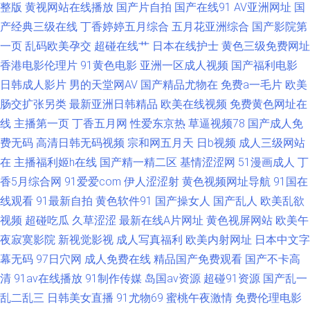
态另类av 久久机热99t 三级www 九一看片不用下载 91导航视频 老司机福利
整版
黄视网站在线播放
国产片自拍
国产在线91
AV亚洲网址
国
产经典三级在线
丁香婷婷五月综合
五月花亚洲综合
国产影院第
站 97资源在线视频 日本中文天堂 91社视频 国产乱子伦 日韩色情激情 91在
一页
乱码欧美孕交
超碰在线艹
日本在线护士
黄色三级免费网址
香港电影伦理片
91黄色电影
亚洲一区成人视频
国产福利电影
线视频视频 五月天色导航婷 国产性爱大片 中文字幕日韩电影 大香蕉8 男人
日韩成人影片
男的天堂网AV
国产精品尤物在
免费a一毛片
欧美
肠交扩张另类
最新亚洲日韩精品
欧美在线视频
免费黄色网址在
影音黄总在线 午夜直播网址大全 白洁福利视频 精品打炮影院 日本蜜桃综合
线
主播第一页
丁香五月网
性爱东京热
草逼视频78
国产成人免
费无码
高清日韩无码视频
宗和网五月天
日b视频
成人三级网站
网
在
主播福利姬h在线
国产精一精二区
基情涩涩网
51漫画成人
丁
香5月综合网
91爱爱com
伊人涩涩射
黄色视频网址导航
91国在
线观看
91最新自拍
黄色软件91
国产操女人
国产乱人
欧美乱欲
视频
超碰吃瓜
久草涩涩
最新在线A片网址
黄色视屏网站
欧美午
夜寂寞影院
新视觉影视
成人写真福利
欧美内射网址
日本中文字
幕无码
97日穴网
成人免费在线
精品国产免费观看
国产不卡高
清
91av在线播放
91制作传媒
岛国av资源
超碰91资源
国产乱一
乱二乱三
日韩美女直播
91尤物69
蜜桃午夜激情
免费伦理电影