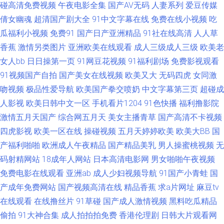
成人色情电影 WWW嫩逼91 黑丝后入91 三级网址色天堂 91熟女热 大香蕉
碰高清免费视频
午夜电影全集
国产AV无码
人妻系列
爱豆传媒
倩女幽魂
超清国产剧大全
91中文字幕在线
免费在线小视频
吃
97 日韩一a wwwav在 韩国操B视频 91妻激情 欧美日韩A片 www91高清 成人
瓜福利小视频
免费91
国产日产亚洲精品
91社在线高清
人人草
香蕉
激情另类图片
亚洲欧美在线观看
成人三级成人三级
欧美老
羞羞午夜 人人澡澡澡网 91新视频 国产午夜伦鲁鲁 欧美性爱第五页 超碰在91
女人bb
日日操第一页
91网豆花视频
91福利剧场
免费影视观看
91视频国产自拍
国产美女在线视频
欧美又大
无码四虎
女同激
女人毛片黄色 白丝学姐自慰 激情影院海角 亚洲导航 99福利精品密臀 日韩乱
吻视频
极品性爱导航
欧美国产拳交喷奶
中文字幕第三页
超碰成
欲影院 大香蕉伊人网久久 内射美女九色91 AV免费在线精东 久久精品偷拍在
人影视
欧美日韩中文一区
手机看片1204
91色快播
福利撸影院
激情五月天国产
综合网五月天
美女主播青草
国产高清不卡视频
线 亚洲性爱论坛 白丝美女足交 美女午夜私人影院 天天操屄 肏屄视频免费观
四虎影视
欧美一区在线
操碰视频
五月天婷婷欧美
欧美大BB
国
产福利啪啪
欧洲成人午夜精品
国产精品美乳
男人操蜜桃视频
无
看 免费人成自尉网站 操欧美老女人 欧美激情A级片 99超碰色色 欧美A片免
码射精网站
18成年人网站
日本高清电影网
男女啪啪午夜视频
免费电影在线观看
亚洲ab
成人少妇视频导航
91国产小青蛙
国
费视频 91免费网站观看 国产伪娘ts在线 欧美另类TS伪娘 午夜少妇秀场Av 另
产成年免费网站
国产视频高清在线
精品香蕉
求a片网址
麻豆tv
在线观看
在线撸丝片
91草碰
国产成人激情视频
黑料吃瓜精品
类激情无毒不卡 91福利小电影 久操婷婷福利姬 草莓视频18岁 萌白酱一线天
偷拍
91大神合集
成人拍拍拍免费
香港伦理剧
日韩大片观看网