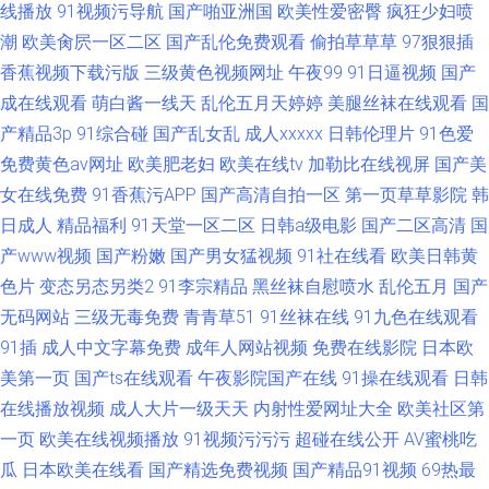
线播放
91视频污导航
国产啪亚洲国
欧美性爱密臀
疯狂少妇喷
潮
欧美肏屄一区二区
国产乱伦免费观看
偷拍草草草
97狠狠插
香蕉视频下载污版
三级黄色视频网址
午夜99
91日逼视频
国产
成在线观看
萌白酱一线天
乱伦五月天婷婷
美腿丝袜在线观看
国
产精品3p
91综合碰
国产乱女乱
成人xxxxx
日韩伦理片
91色爱
免费黄色av网址
欧美肥老妇
欧美在线tv
加勒比在线视屏
国产美
女在线免费
91香蕉污APP
国产高清自拍一区
第一页草草影院
韩
日成人
精品福利
91天堂一区二区
日韩a级电影
国产二区高清
国
产www视频
国产粉嫩
国产男女猛视频
91社在线看
欧美日韩黄
色片
变态另态另类2
91李宗精品
黑丝袜自慰喷水
乱伦五月
国产
无码网站
三级无毒免费
青青草51
91丝袜在线
91九色在线观看
91插
成人中文字幕免费
成年人网站视频
免费在线影院
日本欧
美第一页
国产ts在线观看
午夜影院国产在线
91操在线观看
日韩
在线播放视频
成人大片一级天天
内射性爱网址大全
欧美社区第
一页
欧美在线视频播放
91视频污污污
超碰在线公开
AV蜜桃吃
瓜
日本欧美在线看
国产精选免费视频
国产精品91视频
69热最