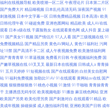
福利在线视频导航
欧美喷潮一区二区
午夜理论片
日本第二片区
国产免费大片
精品呦视频
日本乱伦高清无码
深夜国产视频
91
刺激视频
日本中文字幕一区
日韩免费精品视频
日本高清v
欧美
日韩伦理午夜
91碰超免费
亚洲色图网站
精品欧美
成人AV在线
观看
日本a级在线
干露脸熟女
在线观看黄色网
成人抖音
爰上碰
91
国产美女91视频
国产情侣片
97人人看
国产三级视频在线
91
免费视频精品
国产精品另类
黄色AV网站人
黄色91福利社
污网
址18禁
国产高清不卡二区
成人午夜视频免费
欧美激情福利网
国产青青青草
91草逼视频
免费看片日韩
午夜视频福利免费
国
产嫩草视频在线
69叉叉叉
最新日本在线视频
日韩成人a
青青操
91
五月天婷婷
91短视频在线
国产在线观看的
白丝美女自慰网
站
91福利免费视频
加勒比91AV
91在线观看
黄网站av在线
国产
视频
狠狠擼狠狠擼
91桃色小视频
91激情
91干啪啪
青青操青青
干
主播诱惑无码专区
欧美视频电影
91播放
麻豆桃色网站
亚洲
欧美国产另类
欧美伦理另类
国产刺激对白
在线观看91精品
欧
美成年视频
操碰操揉
成人微拍福利导航
亚洲欧美国产日韩
成年