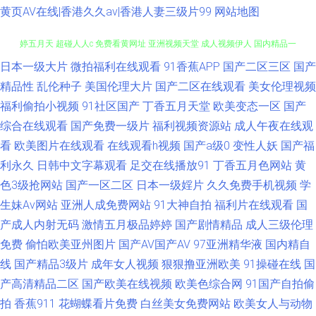
黄页AV在线|香港久久av|香港人妻三级片99
网站地图
日本一级大片
微拍福利在线观看
91香蕉APP
国产二区三区
国产
欧洲精品六六六 91成人区 91午夜福利 激情三级文学 久久99精品在线 97婷
精品性
乱伦种子
美国伦理大片
国产二区在线观看
美女伦理视频
婷五月天 超碰人人c 免费看黄网址 亚洲视频天堂 成人视频伊人 国内精品一
福利偷拍小视频
91社区国产
丁香五月天堂
欧美变态一区
国产
综合在线观看
国产免费一级片
福利视频资源站
成人午夜在线观
二 日本免费高清网站 91大神原创 成人H片 欧美大片1688 影音先锋丝袜丝足
看
欧美图片在线观看
在线观看h视频
国产a级0
变性人妖
国产福
利永久
日韩中文字幕观看
足交在线播放91
丁香五月色网站
黄
丁香伊人影院 麻豆不打烊AV 午夜福利图片 俺去也色洛洛 国产激情另类 殴美
色3级抢网站
国产一区二区
日本一级婬片
久久免费手机视频
学
生妹Av网站
亚洲人成免费网站
91大神自拍
福利片在线观看
国
系列一区 最新地址91 www97人妻 黄色电影地址 瑟瑟五月天婷婷 91视屏黄
产成人内射无码
激情五月极品婷婷
国产剧情精品
成人三级伦理
免费
偷怕欧美亚州图片
国产AV国产AV
97亚洲精华液
国内精自
超碰久18 久草导航 日本A片网址 3级片网址 www福利区一区 国产中出在线
线
国产精品3级片
成年女人视频
狠狠撸亚洲欧美
91操碰在线
国
观看 韩国伦理丝袜 69xbcom 国产另类综合 深夜福利传媒精品 91在线免费播
产高清精品二区
国产欧美在线视频
欧美色综合网
91国产自拍偷
拍
香蕉911
花蝴蝶看片免费
白丝美女免费网站
欧美女人与动物
放 成人午夜导航 韩欧美日久 久久在线伊人 天天肏逼 91国内大片 国产精品