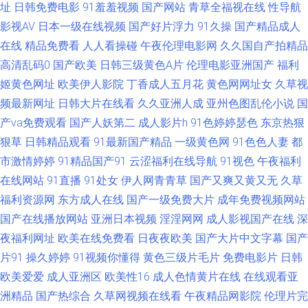
白丝 香蕉导航 Av爱爱69 蜜臀看片 天堂青青草 成人柠檬导航 欧美成a 成人福
址
日韩免费电影
91羞羞视频
国产网站
青草全福视在线
性导航
影视AV
日本一级在线视频
国产好片浮力
91久操
国产精品成人
利 人妖射精汇编 99色热 老湿影院体验区 丁香五香天堂网 亭亭五月综合 97
在线
精品免费看
人人看操碰
午夜伦理电影网
久久国自产拍精品
高清乱码0
国产欧美
日韩三级黄色A片
伦理电影亚洲国产
福利
超碰作爱 黄色精品资源网 日本午夜精华 激情综合网站 香蕉福利网 97超碰色
姬黄色网址
欧美伊人影院
丁香成人五月花
黄色网网址女
久草视
频最新网址
日韩大片在线看
久久亚洲人成
亚州色图乱伦小说
国
色 玖玖精品视频在线 午夜福利韩国 丁香五月天人体 老司机AV88 91传媒影
产va免费观看
国产人妖第二
成人影片h
91色婷婷瑟色
东京热狠
狠草
日韩精品观看
91最新国产精品
一级黄色网
91色色人妻
都
视 成人含羞草 日韩一级AV网站 精品爱啪 影音先锋自拍在线 激情A片影院 青
市激情婷婷
91精品国产91
云涩福利在线导航
91视色
午夜福利
青操无码自拍 国产草草浮力影院 伊人98在线 超碰97极品9 国产欧美日韩性
在线网站
91直播
91处女
伊人网青青草
国产又爽又黄又无
久草
福利资源网
东方成人在线
国产一级免费大片
成年免费视频网站
爱 波多野吉衣A片 综合网爱豆 免费看片VT 爱豆福利导航网 伊人综合久久艹
国产在线播放网站
亚洲日本视频
淫淫网网
成人影视国产在线
深
夜福利网址
欧美在线免费看
日夜夜欧美
国产大片中文字幕
国产
97在线尤物国内 九一入口 色图另类欧美 91页在线视频 日本福利电影院 av网
片91
操久婷婷
91视频你懂得
黄色三级片毛片
免费电影片
日韩
欧美爱爱
成人亚洲区
欧美性16
成人色情黄片在线
在线观看亚
站导航 人人操夜夜爽 一本道爱天堂 肏屄韩影院 欧美日韩操逼A 亚州色图 变
洲精品
国产热综合
久草网视频在线看
午夜精品网影院
伦理片完