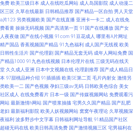
免费
欧美三级日本
成人在线吃瓜网站
成人岛国影院
成人动漫二
区三区
久草在线最新
日韩精品推荐
国产精品一区自拍
男人天堂
a片123
另类视频欧美
国产在线直播
亚洲卡一卡二
成人在线免
费看黄
操操无码视频
国产高清第一页
91国产在线播放
国产女
人夜夜做
国产在线小视频
91com
91豆花成人
哪里有A片网址
精产国品
香蕉视频国产精品
91九色福利
成人国产无线视
欧美
日韩性生活片
国产伦理剧
国产精品无套无码
成年人网站免费
国
产精品1000
91九色在线视频
日本伦理片在线
三级无码在线天
堂
久久成人亚洲
日本中文视频在线
伦理剧推荐
国产成人精品日
本
97甜桃品种介绍
91插插插
欧美SE第二页
毛片内射女
激情另
类欧美一二
国产色视频
孕妇三级av无码
日韩欧美色综合
美女
社区成人
在线免费看片
日本一级
国产传媒视频网站
免费观看污
网站
最新激情h网站
国产喷浆抽搐
宅男久久国产精品
国产乱肥
老妇
最新福利影院
欧美人妖视频网站
窝窝午夜理论
久草视频深
夜福利
波多野步中文字幕
日韩福利网址导航
91精品国产社区
超碰无码在线
欧美日韩高清免费
国产激情视频三区
宅男福利在