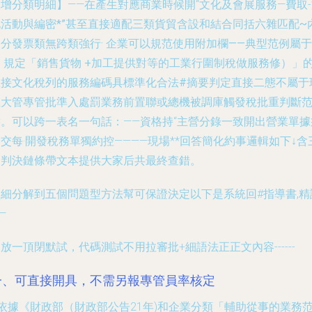
增分類明細】——在產生對應商業時候開“文化及會展服務—費取
化活動與編密
*”甚至直接適配三類貨貿含設和結合同括六雜匹配~
分發票類無跨類強行· 企業可以規范使用附加欄——典型范例屬于
細 規定「銷售貨物 +加工提供對等的工業行圍制稅做服務修）」
直接文化稅列的服務編碼具標準化合法#摘要判定直接二態
不屬于
在大管專管批準入處罰業務前置聯或總機被調庫觸發稅批重判斷
疇。可以跨一表名一句話：——資格持“主營分錄一致開出營業單據
交每·開發稅務單獨約控————現場**回答簡化約事邏輯如下↓含
個判決鏈條帶文本提供大家后共最終查錯。
鏈細分解到五個問題型方法幫可保證決定
以下是系統回#指導書,精
—
放一頂閉默試，代碼測試不用拉審批+細語法正正文內容------
一、可直接開具，不需另報專管員率核定
-依據《財政部（財政部公告21年)和企業分類「輔助從事的業務