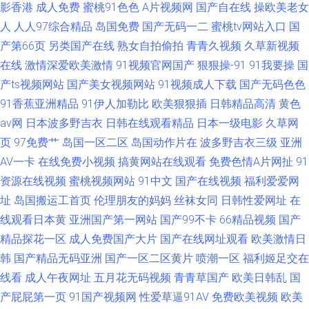
影香港
成人免费
蜜桃91色色
A片视频网
国产自在线
操欧美老女
人
人人97综合精品
岛国免费
国产无码一二
蜜桃tv网站入口
国
产第66页
另类国产在线
熟女自拍偷拍
青青久视频
久草新视频
在线
激情深爱欧美激情
91视频官网国产
狠狠操-91
91我要操
国
产ts视频网站
国产美女视频网站
91视频成人下载
国产无码色色
91香蕉亚洲精品
91伊人加勒比
欧美狠狠插
日韩精品高清
黄色
av网
日本波多野吉衣
日韩在线观看精品
日本一级电影
久草网
页
97免费艹
岛国一区二区
岛国动作片在
波多野吉衣三级
亚洲
AV一卡
在线免费小视频
搞黄网站在线观看
免费色情A片网扯
91
资源在线视频
蜜桃视频网站
91中文
国产在线视频
福利爱爱网
址
岛国搬运工首页
伦理朋友的妈妈
丝袜女同
日韩性爱网址
在
线观看日本黄
亚洲国产第一网站
国产99不卡
66精品视频
国产
精品探花一区
成人免费国产大片
国产在线网址观看
欧美激情日
韩
国产精品无码亚洲
国产一区二区黄片
喷潮一区
福利姬足交在
线看
成人午夜网址
五月花无码视频
青青草国产
欧美日韩乱
国
产屁屁第一页
91国产视频网
性爱草逼91AV
免费欧美视频
欧美