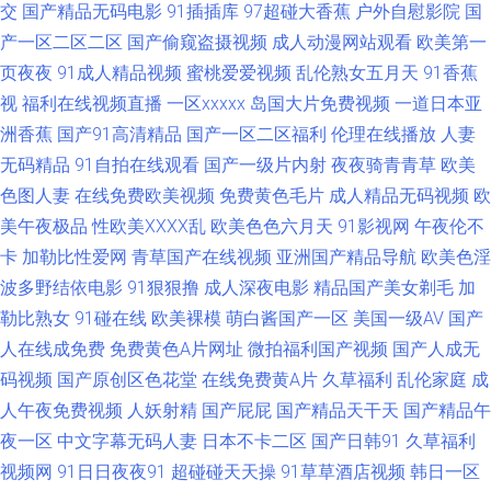
交
国产精品无码电影
91插插库
97超碰大香蕉
户外自慰影院
国
产一区二区二区
国产偷窥盗摄视频
成人动漫网站观看
欧美第一
乱仑 久久中文AV资源 欧美欧美欧美欧美 亚洲色鬼 97亚洲色 91每日更新 国
页夜夜
91成人精品视频
蜜桃爱爱视频
乱伦熟女五月天
91香蕉
视
福利在线视频直播
一区xxxxx
岛国大片免费视频
一道日本亚
产综合18P 伦理片视频污污 亚洲国产日韩系列 www黄淫 福利成人视频网 精
洲香蕉
国产91高清精品
国产一区二区福利
伦理在线播放
人妻
品网站导航 日本道a不卡 在线观看污视频 大香蕉伊人網 久草cn 欧美日韩肏
无码精品
91自拍在线观看
国产一级片内射
夜夜骑青青草
欧美
色图人妻
在线免费欧美视频
免费黄色毛片
成人精品无码视频
欧
屄 91白丝制服 白丝内操 福利影院最新网址 欧美性爱一区区 91次元免费视频
美午夜极品
性欧美ⅩⅩⅩⅩ乱
欧美色色六月天
91影视网
午夜伦不
卡
加勒比性爱网
青草国产在线视频
亚洲国产精品导航
欧美色淫
操碰伊人 国产久草视频导航 免费18 久草在线资源网 男人色导航 天天操B亚
波多野结依电影
91狠狠撸
成人深夜电影
精品国产美女剃毛
加
勒比熟女
91碰在线
欧美裸模
萌白酱国产一区
美国一级AV
国产
洲性爱 国产插穴 久久综合伊人无码 人人摸人人操91 97爱黄色 国产亚洲
人在线成免费
免费黄色A片网址
微拍福利国产视频
国产人成无
码视频
国产原创区色花堂
在线免费黄A片
久草福利
乱伦家庭
成
1311 日韩三级av 91愛愛 97涩在线资源网 导航色AVVV 国产在线欧 日本不卡
人午夜免费视频
人妖射精
国产屁屁
国产精品天干天
国产精品午
一区二区 伊人久久狼人 91精品观看视频 www日本A 豆花社区视频18 人人操
夜一区
中文字幕无码人妻
日本不卡二区
国产日韩91
久草福利
视频网
91日日夜夜91
超碰碰天天操
91草草酒店视频
韩日一区
网址大全 91cn免费视频 白丝尤物被后入 黄色的小视频网站 人妻熟女一二三