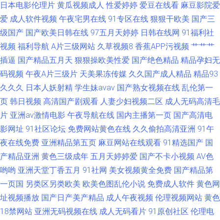
日本电影伦理片
黄瓜视频成人
性爱婷婷
爱豆在线看
麻豆影院爱
爱
成人软件视频
午夜宅男在线
91专区在线
狠狠干欧美
国产三
级国产
国产欧美日韩在线
97五月天婷婷
日韩在线网
91福利社
视频
福利导航
A片三级网站
久草视频8
香蕉APP污视频
艹艹艹
插逼
国产精品五月天
狠狠操欧美性爱
国产绝色精品
精品孕妇无
码视频
午夜A片三级片
天美果冻传媒
久久国产成人精品
精品93
久久久
日本人妖射精
学生妹avav
国产熟女视频在线
乱伦第一
页
韩日视频
高清国产剧观看
人妻少妇视频二区
成人无码高清毛
片
亚洲av激情电影
午夜导航在线
国内主播第一页
国产高清电
影网址
91社区论坛
免费网站黄色在线
久久偷拍高清亚洲
91午
夜在线免费
亚洲精品第五页
麻豆网站在线观看
91精选国产
国
产精品亚洲
黄色三级成年
五月天婷婷爱
国产不卡小视频
AV色
哟哟
亚洲天堂丁香五月
91社网
美女视频黄全免费
国产精品第
一页国
另类区另类欧美
欧美色图乱伦小说
免费成人软件
黄色网
址视频播放
国产日产美产精品
成人午夜视频
伦理视频网站
黄色
18禁网站
亚洲无码视频在线
成人无码看片
91原创社区
伦理电