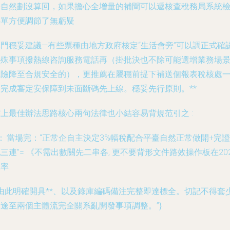
并自然劃沒算回，如果擔心全增量的補間可以遞核查稅務局系統
并單方便調節了無虧疑
專門穩妥建議—有些票種由地方政府核定“生活會旁”可以調正式確
特殊事項撥熱線咨詢服務電話再（掛批決也不除可能選增業務場
風險降至合規安全的），更推薦在屬穩前提下補送個報表稅核處
次完成審定安保障到未面斷碼先上線。穩妥先行原則。**
綜上最佳辦法思路核心兩句法律也小結容易背規范引之 :
：·當場完：“正常企自主決定3%幅稅配合平臺自然正常做開+完證
三連”= 《不需出數關先二串各, 更不要背形文件路效操作板在20
稅率
?由此明確開具**、以及錄庫編碼備注完整即達標全。切記不得套
途至兩個主體流完全關系亂開發事項調整。”}