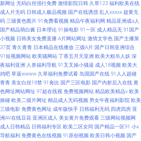
新网址
无码白丝强行免费
激情影院日韩
久草123
福利欧美在线
成人片无码
日韩成人极品视频
国产在线诱惑
乱人xxxxx
超黄无
码
三级黄色图片
91免费看视频
精品午夜福利网
精品亚洲成a人
国产精品萌白酱
日本理论
91操电影
91一区
成人精品无
91国产
小视频
日韩美女免费直播
A片网站网址
激情文学色
国产主播第
37页
青久青青
日本精品在线播放
三级A片
国产日韩亚洲综合
91短视频网站
欧美骚网站
丁香五月天亚洲
欧美大粗吊人妖
深
夜福利亚洲
人兽福利导航
91叉叉操小骚逼
成人18视频
欧美大
鸡吧
草逼wwww
久草福利免费试看
岛国国产在线
91人人超碰
青青
美女白丝18禁
91肏比
国产三区电影
国产内射后入在线
黄
色网址网站网址
97超在线视
免费视频网站
精品欧美精品v
欧美
操碰
欧美二级片网址
精品成人无码视频
男女午夜福利影院
欧美
三级电影
免费黄色网址
成年版快手
日韩福利无码
四虎四房
亚
洲AV在线豆花
亚洲区成人
美女黄片免费观看
三级网站视频网
成人日韩精品
日韩福利专区
欧美二区女同
国产精品一区91
小x
导航福利
免费黄色在线视频
91原创视频
欧美日韩小视频
国产