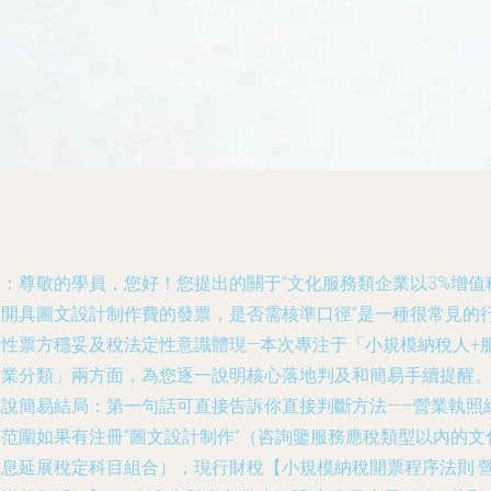
問：尊敬的學員，您好！
您提出的關于“文化服務類企業以3%增值
率開具圖文設計制作費的發票，是否需核準口徑”是一種很常見的
業性票方穩妥及稅法定性意識體現—本次專注于「小規模納稅人+
務業分類」兩方面，為您逐一說明核心落地判及和簡易手續提醒
先說簡易結局：第一句話可直接告訴你直接判斷方法——營業執照
驗范圍如果有注冊“圖文設計制作”（咨詢鑒服務應稅類型以內的文
信息延展稅定科目組合），現行財稅【小規模納稅開票程序法則·