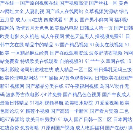
国产精品 超碰日韩 激情网男人天堂 亚洲天堂第一网 白洁福利视频 伦理剧影
产在线一
国产原创视频在线
国产视频高清
国产丝袜一区
黄色
av网址大全
人妻乱视
国产成人在线网站
久草视频资源站
综合
院 熟妇一区二区视频 综合亚洲色色图 国产日逼网 日韩色情激情 97国产资源
五月香
成人app在线
四虎试看
91男女
国产男小鲜肉同
福利影
院网站
激情五月天色色
欧美极品电影
日韩成人第一页
国产日韩
国产AV五码豆花 婷婷色播网站 AV福利页 国产韩日精品黄色 玖草aⅴ视频 日本
欧美电影
久久机热
成人午夜网
黄色天堂男人
操视频免费91
日
韩中文在线
精品中的精品
97国产精品视频
91美女在线视频
51
色色 99热在线看75 久草热线资源 婷婷狼友自拍 91av导航 俺去也com 国产
欧美
一区精品麻豆经典
国产在线观看资源
波多野洁衣视频
污网
久艹网 欧美久草在线 午夜一区少女 91妹妹 超碰va 韩国色色网 自慰网站免
站免费看
特级欧美在线观看
自拍视频91
91艹艹
久草网在线
18
福利影院
老司机蜜桃在线
成人精品一区二区
韩日爆乳无码三级
费 国产主页 人人射性爱视频 午夜剧场 www久久6 国产成人免费专区 欧美刺
欧美伦理电影网站
艹艹操操
AV黄色观看网站
日韩欧美在线国产
新91视频网
国产精品分类在线
97午夜福利视频
岛国AV动作无
激久久国产 深夜网址 人人操人人肏 豆花成人精品网 欧美色色欧美 91专区在
码
波多野吉依电影
小h片免费
国产精品色色视屏
国产午夜成人
最新日韩精品
91福利视频导航
欧美喷水影院
91爱爱视频
欧美
线观看 九九黄色视频 天堂Av网导航 国产精品熟 日韩字幕在线观看 91免费视
色图论坛
91榴莲小视频
国产高清一卡新区
国产看片资源
二色
吧97资源站
欧美日韩另类0
91华人
国产日韩一区二区
日本网站
屏大全 成人草www 日韩淫淫色色网 AV线上 久久韩国视频 日本a∨无码 亚洲
在线免费
免费潮喷
91原创国产视频
成人吃瓜福利
国产在线9
操