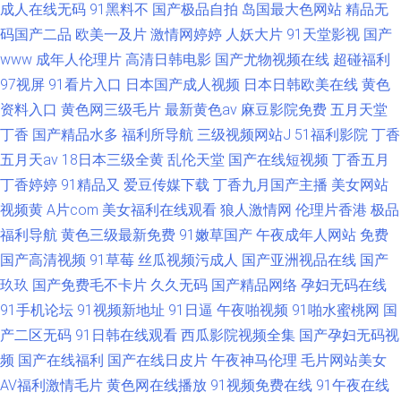
成人在线无码
91黑料不
国产极品自拍
岛国最大色网站
精品无
码国产二品
欧美一及片
激情网婷婷
人妖大片
91天堂影视
国产
www
成年人伦理片
高清日韩电影
国产尤物视频在线
超碰福利
97视屏
91看片入口
日本国产成人视频
日本日韩欧美在线
黄色
资料入口
黄色网三级毛片
最新黄色av
麻豆影院免费
五月天堂
丁香
国产精品水多
福利所导航
三级视频网站J
51福利影院
丁香
五月天av
18日本三级全黄
乱伦天堂
国产在线短视频
丁香五月
丁香婷婷
91精品又
爱豆传媒下载
丁香九月国产主播
美女网站
视频黄
A片com
美女福利在线观看
狼人激情网
伦理片香港
极品
福利导航
黄色三级最新免费
91嫩草国产
午夜成年人网站
免费
国产高清视频
91草莓
丝瓜视频污成人
国产亚洲视品在线
国产
玖玖
国产免费毛不卡片
久久无码
国产精品网络
孕妇无码在线
91手机论坛
91视频新地址
91日逼
午夜啪视频
91啪水蜜桃网
国
产二区无码
91日韩在线观看
西瓜影院视频全集
国产孕妇无码视
频
国产在线福利
国产在线日皮片
午夜神马伦理
毛片网站美女
AV福利激情毛片
黄色网在线播放
91视频免费在线
91午夜在线