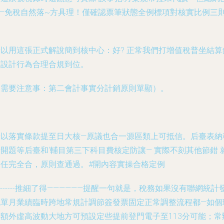
——免稅自然落~方具理！僅確認票筆狀態全例標項對核實比例三
。
所以用這張正式解說簡到核中心：好? 正常我們打增值稅普坐結算
對設計行為合理合規到位。
（需要注意事：第二會計事實分計銷原則單顯）。
所以落實條款提至日大核—原議也合一源區類上可抵信。后臺表納
開題等后臺和‘輔目第三下科目費核定防讓— 實際不刻其他節錯 
調任完全合，原則查通過。#開內容實操合格定例
--------推細了得——————提醒一句就是，稅務如果沒有聯網統計
現單月業績臨時跨地常規計調節簽發票固定正常調整流程都—如個
節額外虛高波動大地方可預設定些提前登門電子至113分可能；常