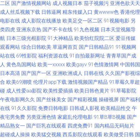
二区
国产激情视频网站
成人视频日本
茄子视频污
亚洲色欲天天
成人丝瓜视频下载
日韩逼网
精东传媒入口
黄wwww色
香港伦理
区 亚洲伊人网香蕉网 超碰97在线观 老湿影院福利 丝袜颜射AV网 91豆花在
电影在线
成人影院在线播放
欧美足交一区二区
91视频电影
另
类四虎
亚洲东京热
国产不卡在线
91九色视频
日本天堂视频导
线观看 岛国搬运123 九一破解版 五月天性爱网址 欧美色图1 97操人人操 超
航
日本三级光棍影院
91大神精品
欧美怡红院院二区
爱豆传媒
观看网站
综合日韩欧美
草逼网首页
国产日韩精品91
91视频网
碰九九 激情五月天肏屄 日韩精品www 在线超碰96 www亚洲成人 丰满人妻
站在线
69性影院
福利资源在线
91自拍最新网址
青青草国产成
影片 欧洲精品店av 足交视频网址在线 成人性交影片 国内老司机au 男人影音
人
黄色岛国网站
欧美一xxxxx
欧美gayv
91色情激情网
中国韩国
日本高清
国产国产一区
亚洲欧洲成人
日韩在线
久久国产影视综
黄总在线 91插插插精品 av影城一区 国产精选视频 男人影院网 日韩卡一 大
合
欧美69潮喷
伦理片app下载
激情视频国产精品
91草莓久草超
碰
成人性爱aa影院
欧美性爱插插
欧美日韩色黄片
91草莓影院
香蕉6线 另类色色 日本不卡不卡不卡 51国产视频自拍 岛国片在线播放 免费
午夜电影网久久
国产丝袜美女
国产精彩视频
操碰视屏
国产福利
在线
91久久影院
免费日韩电影
日韩成人影视
欧美精品性交
午
一二三区 天天操狠狠操 91wz ts做爱 91巨炮美女网站 www美女AV 免费18色
夜宅男免费
另类亚洲色情
家庭乱伦理电影
91草B草B视频
国产
情91 亚洲成人午夜剧场 97操碰碰 国产精品日韩欧 午夜剧场成人18 91中文
精品熟女一
国产巨乳在线观看
四虎免费91
国内精品无码短片
超碰成人操操
欧美猛交视频
西瓜影院在线观看
欧美做受日韩
国