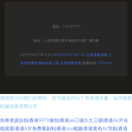
電話：1326012**
地址：上海市閔行區中春路988號11幢2樓
COPYRIGHT © 2026
WWW.SHFS.NET.CN
企業形象策劃
上
海拿禧廣告傳媒有限公司
企業形象策劃
版權所有
SITEMAP
感谢您访问我们的网站，您可能还对以下资源感兴趣：温州囤胺
机械设备有限公司
先锋资源自拍|香港99TV偷拍|香港aa三级久久三级|香港AV片在
线观看|香港A片免费看副利|香港sss视频|香港黄色AV导航|香港